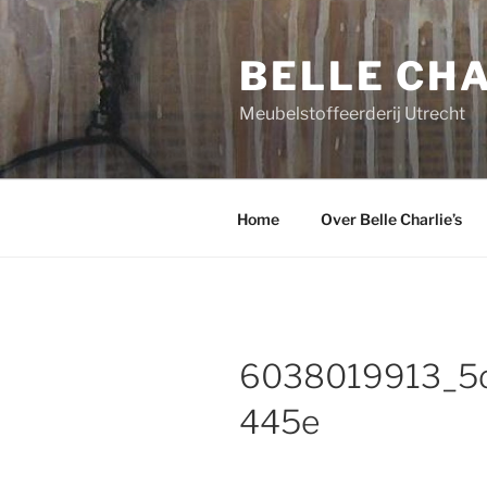
Ga
naar
BELLE CHA
de
inhoud
Meubelstoffeerderij Utrecht
Home
Over Belle Charlie’s
6038019913_5
445e