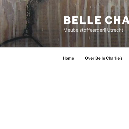
Ga
naar
BELLE CHA
de
inhoud
Meubelstoffeerderij Utrecht
Home
Over Belle Charlie’s