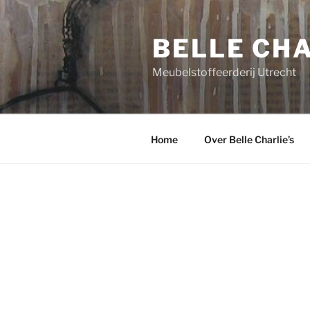
Ga
naar
BELLE CHA
de
inhoud
Meubelstoffeerderij Utrecht
Home
Over Belle Charlie’s