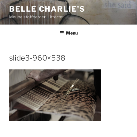
Ga
BELLE CHARLIE'S
naar
Meubelstoffeerderij Utrecht
de
inhoud
Menu
slide3-960×538