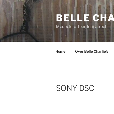
Ga
naar
BELLE CHA
de
inhoud
Meubelstoffeerderij Utrecht
Home
Over Belle Charlie’s
SONY DSC