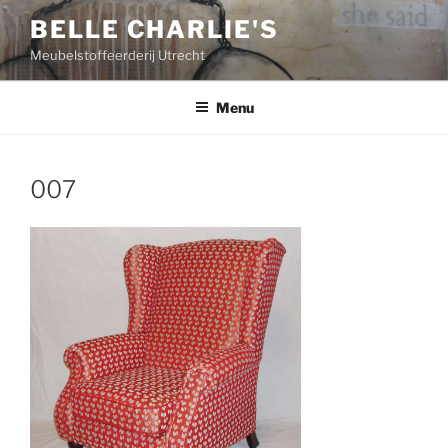
Ga
BELLE CHARLIE'S
naar
Meubelstoffeerderij Utrecht
de
inhoud
Menu
007