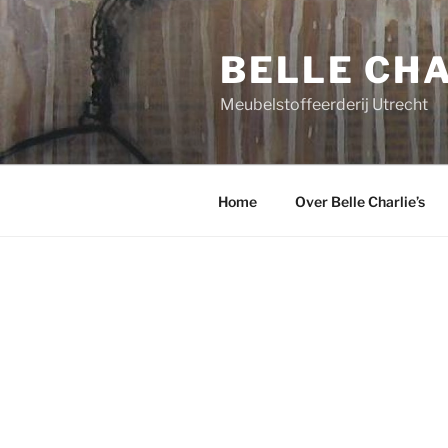
Ga
naar
BELLE CHA
de
inhoud
Meubelstoffeerderij Utrecht
Home
Over Belle Charlie’s