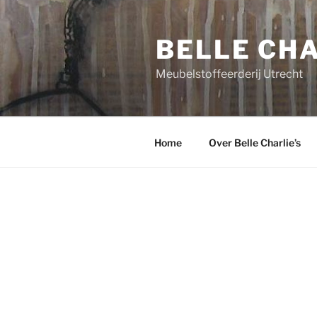
Ga
naar
BELLE CHA
de
inhoud
Meubelstoffeerderij Utrecht
Home
Over Belle Charlie’s