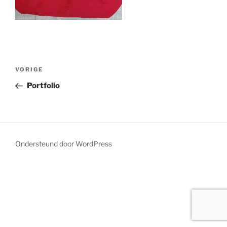
Bericht
Vorig
VORIGE
navigatie
bericht
Portfolio
Ondersteund door WordPress