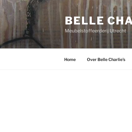
Ga
naar
BELLE CHA
de
inhoud
Meubelstoffeerderij Utrecht
Home
Over Belle Charlie’s