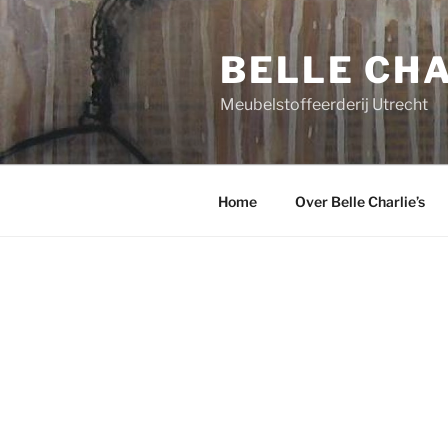
Ga
naar
BELLE CHA
de
inhoud
Meubelstoffeerderij Utrecht
Home
Over Belle Charlie’s